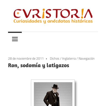
Saltar
al
contenido
Curiosidades
Curistoria
y
anécdotas
de
la
28 de noviembre de 2011
Dichos
/
Inglaterra
/
Navegación
historia
Ron, sodomía y latigazos