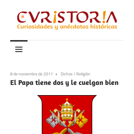
Saltar
al
contenido
Curiosidades
Curistoria
y
anécdotas
de
la
8 de noviembre de 2011
Dichos
/
Religión
historia
El Papa tiene dos y le cuelgan bien