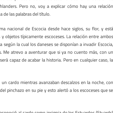
hlanders. Pero no, voy a explicar cómo hay una relació
 de las palabras del título.
ma nacional de Escocia desde hace siglos, su flor, y est
s y objetos típicamente escoceses. La relación entre ambo
 según la cual los daneses se disponían a invadir Escocia
s. Me atrevo a aventurar que si ya no cuento más, con u
rá capaz de acabar la historia. Pero en cualquier caso, l
ó un cardo mientras avanzaban descalzos en la noche, co
 del pinchazo en su pie y esto alertó a los escoceses que s
, reconoció al cardo como insignia de los Estuardos (Stuards