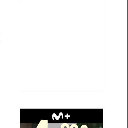
n
á
s
,
n
a
n
e
)