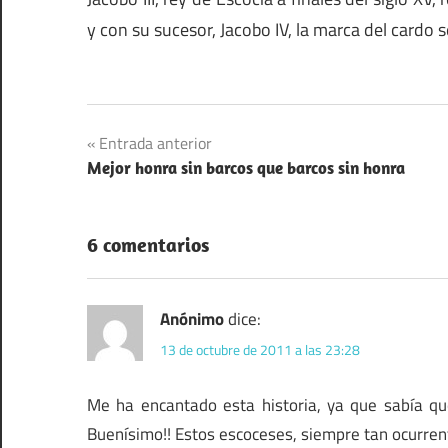
y con su sucesor, Jacobo IV, la marca del card
Navegación
Entrada anterior
Mejor honra sin barcos que barcos sin honra
de
entradas
6 comentarios
Anónimo
dice:
13 de octubre de 2011 a las 23:28
Me ha encantado esta historia, ya que sabía que
Buenísimo!! Estos escoceses, siempre tan ocurrent