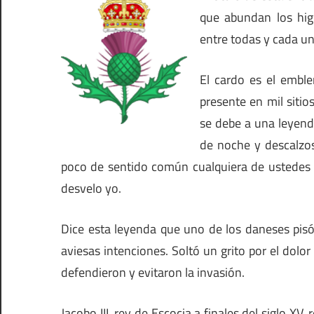
que abundan los hig
entre todas y cada una
El cardo es el emble
presente en mil sitio
se debe a una leyenda
de noche y descalzo
poco de sentido común cualquiera de ustedes se
desvelo yo.
Dice esta leyenda que uno de los daneses pis
aviesas intenciones. Soltó un grito por el dolor
defendieron y evitaron la invasión.
Jacobo III, rey de Escocia a finales del siglo XV