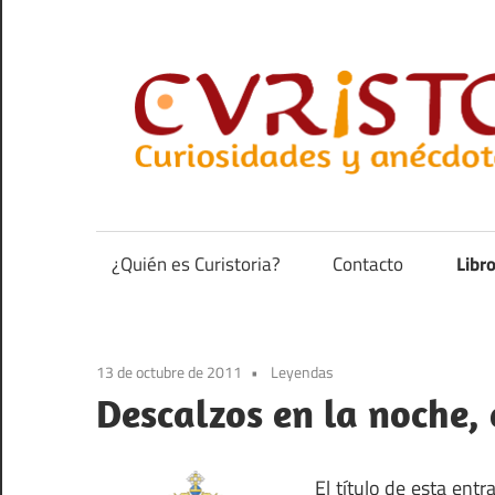
Saltar
al
contenido
Curiosidades
y
anécdotas
¿Quién es Curistoria?
Contacto
Libr
de
la
historia
13 de octubre de 2011
Leyendas
Descalzos en la noche, 
El título de esta ent