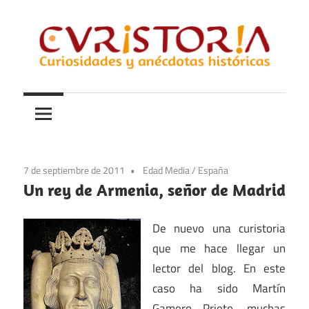
Saltar
al
contenido
Curiosidades
Curistoria
y
anécdotas
de
la
7 de septiembre de 2011
Edad Media
/
España
historia
Un rey de Armenia, señor de Madrid
De nuevo una curistoria
que me hace llegar un
lector del blog. En este
caso ha sido Martín
Gamero Prieto, muchas