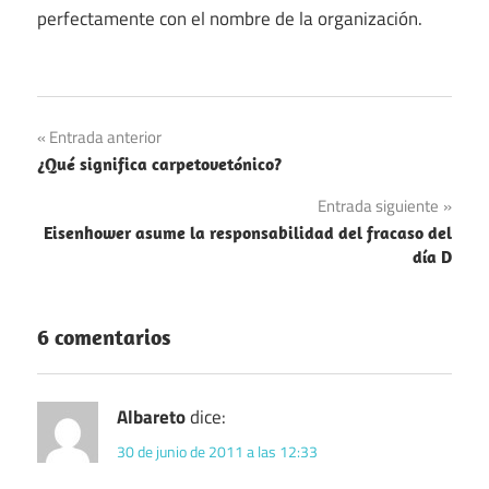
perfectamente con el nombre de la organización.
Navegación
Entrada anterior
¿Qué significa carpetovetónico?
de
Entrada siguiente
entradas
Eisenhower asume la responsabilidad del fracaso del
día D
6 comentarios
Albareto
dice:
30 de junio de 2011 a las 12:33