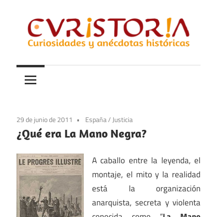
Saltar
al
contenido
Curiosidades
Curistoria
y
anécdotas
de
la
29 de junio de 2011
España
/
Justicia
historia
¿Qué era La Mano Negra?
A caballo entre la leyenda, el
montaje, el mito y la realidad
está la organización
anarquista, secreta y violenta
conocida como “
La Mano