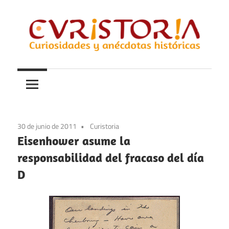
Saltar
al
contenido
Curiosidades
Curistoria
y
anécdotas
de
la
30 de junio de 2011
Curistoria
historia
Eisenhower asume la
responsabilidad del fracaso del día
D