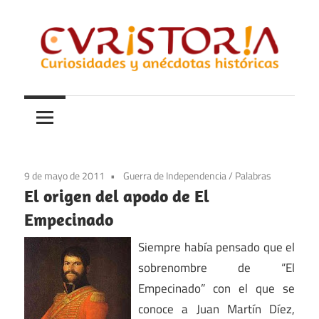
Saltar
al
contenido
Curiosidades
Curistoria
y
anécdotas
de
la
9 de mayo de 2011
Guerra de Independencia
/
Palabras
historia
El origen del apodo de El
Empecinado
Siempre había pensado que el
sobrenombre de “El
Empecinado” con el que se
conoce a Juan Martín Díez,