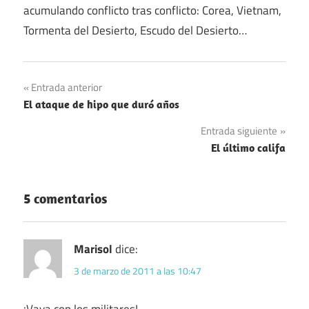
acumulando conflicto tras conflicto: Corea, Vietnam,
Tormenta del Desierto, Escudo del Desierto…
Navegación
Entrada anterior
El ataque de hipo que duró años
de
Entrada siguiente
entradas
El último califa
5 comentarios
Marisol
dice:
3 de marzo de 2011 a las 10:47
¡Vaya con los militares!