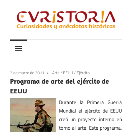
Saltar
al
contenido
Curiosidades
Curistoria
y
anécdotas
de
la
2 de marzo de 2011
Arte
/
EEUU
/
Ejército
historia
Programa de arte del ejército de
EEUU
Durante la Primera Guerra
Mundial el ejército de EEUU
creó un proyecto interno en
torno al arte. Este programa,