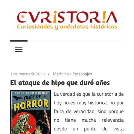
Saltar
al
contenido
Curiosidades
Curistoria
y
anécdotas
de
la
1 de marzo de 2011
Medicina
/
Personajes
historia
El ataque de hipo que duró años
La verdad es que la curistoria de
hoy no es muy histórica, no por
falta de veracidad, sino porque
no tiene mucha relevancia
desde un punto de vista