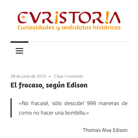
Saltar
al
contenido
Curiosidades
Curistoria
y
anécdotas
de
la
28 de junio de 2010
Citas
/
inventos
historia
El fracaso, según Edison
«No fracasé, sólo descubrí 999 maneras de
como no hacer una bombilla.»
Thomas Alva Edison