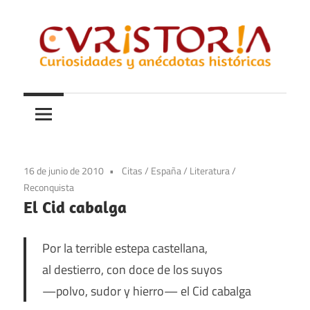
Saltar
al
contenido
Curiosidades
Curistoria
y
anécdotas
de
la
16 de junio de 2010
Citas
/
España
/
Literatura
/
historia
Reconquista
El Cid cabalga
Por la terrible estepa castellana,
al destierro, con doce de los suyos
—polvo, sudor y hierro— el Cid cabalga