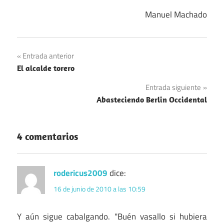
Manuel Machado
Navegación
Entrada anterior
El alcalde torero
de
Entrada siguiente
entradas
Abasteciendo Berlin Occidental
4 comentarios
rodericus2009
dice:
16 de junio de 2010 a las 10:59
Y aún sigue cabalgando. "Buén vasallo si hubiera