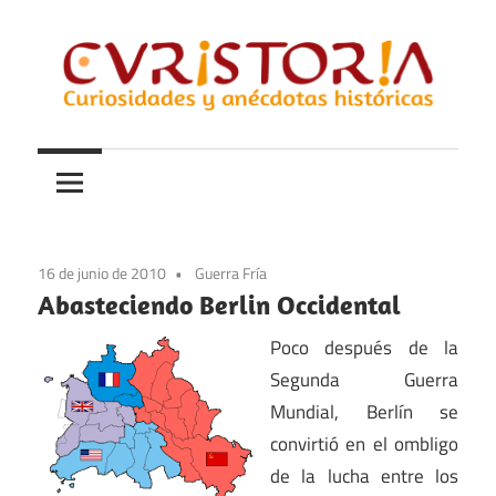
Saltar
al
contenido
Curiosidades
Curistoria
y
anécdotas
de
la
16 de junio de 2010
Guerra Fría
historia
Abasteciendo Berlin Occidental
Poco después de la
Segunda Guerra
Mundial, Berlín se
convirtió en el ombligo
de la lucha entre los