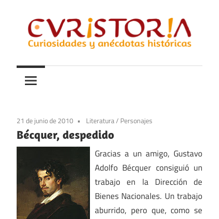
Saltar
al
contenido
Curiosidades
Curistoria
y
anécdotas
de
la
21 de junio de 2010
Literatura
/
Personajes
historia
Bécquer, despedido
Gracias a un amigo, Gustavo
Adolfo Bécquer consiguió un
trabajo en la Dirección de
Bienes Nacionales. Un trabajo
aburrido, pero que, como se