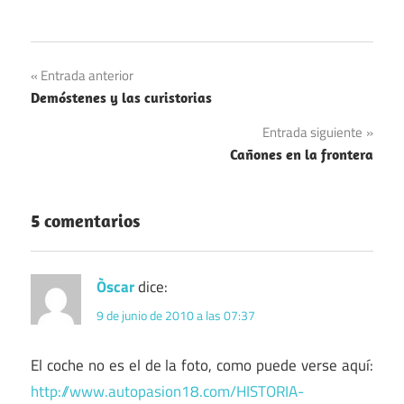
Navegación
Entrada anterior
Demóstenes y las curistorias
de
Entrada siguiente
entradas
Cañones en la frontera
5 comentarios
Òscar
dice:
9 de junio de 2010 a las 07:37
El coche no es el de la foto, como puede verse aquí:
http://www.autopasion18.com/HISTORIA-