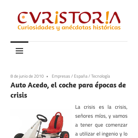
Saltar
al
contenido
Curiosidades
Curistoria
y
anécdotas
de
la
8 de junio de 2010
Empresas
/
España
/
Tecnología
historia
Auto Acedo, el coche para épocas de
crisis
La crisis es la crisis,
señores míos, y vamos
a tener que comenzar
a utilizar el ingenio y lo