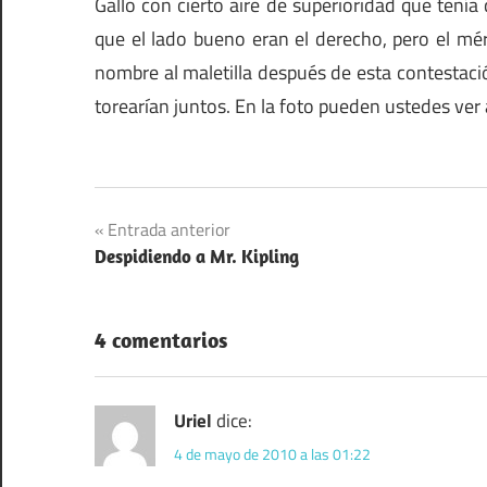
Gallo con cierto aire de superioridad que tenía 
que el lado bueno eran el derecho, pero el méri
nombre al maletilla después de esta contestaci
torearían juntos. En la foto pueden ustedes ver
Navegación
Entrada anterior
Despidiendo a Mr. Kipling
de
entradas
4 comentarios
Uriel
dice:
4 de mayo de 2010 a las 01:22