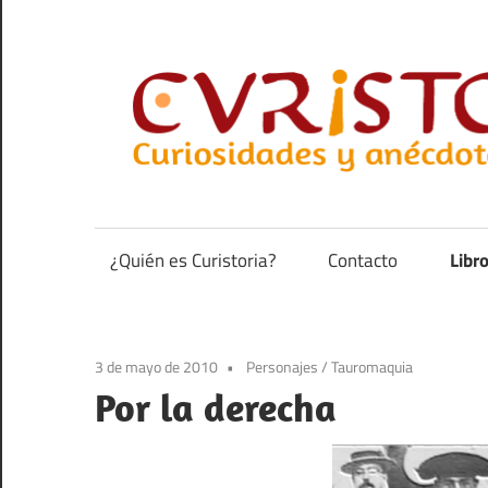
Saltar
al
contenido
Curiosidades
y
anécdotas
¿Quién es Curistoria?
Contacto
Libr
de
la
historia
3 de mayo de 2010
Personajes
/
Tauromaquia
Por la derecha