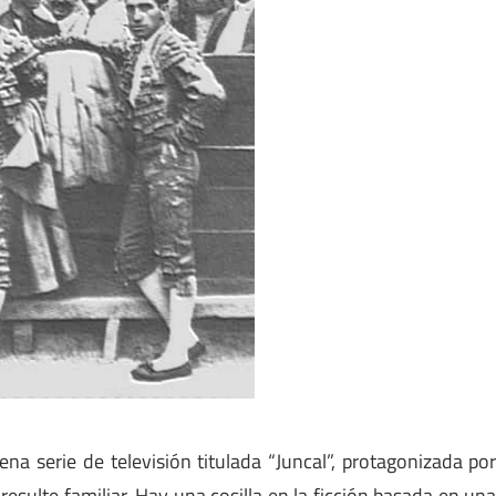
a serie de televisión titulada “Juncal”, protagonizada po
 resulte familiar. Hay una cosilla en la ficción basada en un