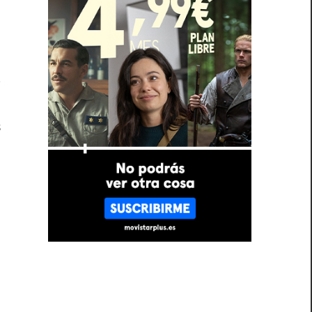
.
y
,
s
e
a
a
l