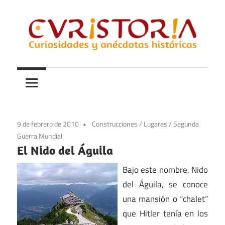
Saltar
al
contenido
Curiosidades
Curistoria
y
anécdotas
de
la
9 de febrero de 2010
Construcciones
/
Lugares
/
Segunda
historia
Guerra Mundial
El Nido del Águila
Bajo este nombre, Nido
del Águila, se conoce
una mansión o “chalet”
que Hitler tenía en los