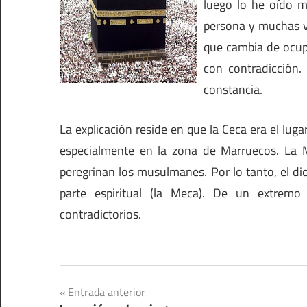
luego lo he oído m
persona y muchas ve
que cambia de ocup
con contradicción.
constancia.
La explicación reside en que la Ceca era el lug
especialmente en la zona de Marruecos. La M
peregrinan los musulmanes. Por lo tanto, el dic
parte espiritual (la Meca). De un extremo
contradictorios.
Navegación
Entrada anterior