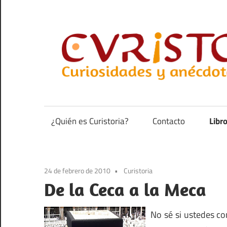
Saltar
al
contenido
Curiosidades
y
anécdotas
¿Quién es Curistoria?
Contacto
Libr
de
la
historia
24 de febrero de 2010
Curistoria
De la Ceca a la Meca
No sé si ustedes co