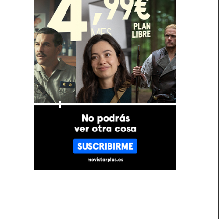
a
n
r
s
o
n
,