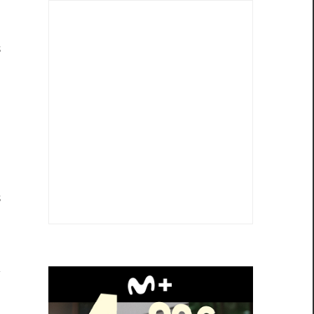
i
,
s
o
,
e
a
s