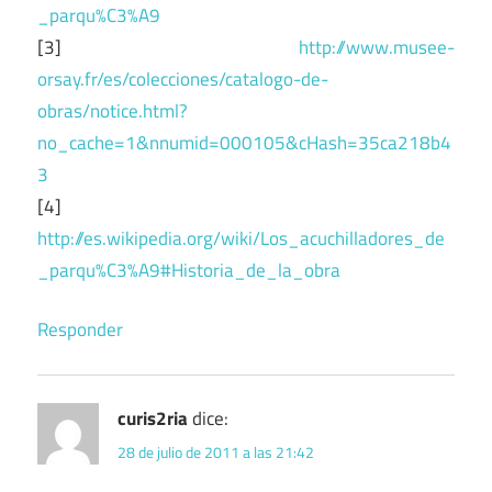
_parqu%C3%A9
[3]
http://www.musee-
orsay.fr/es/colecciones/catalogo-de-
obras/notice.html?
no_cache=1&nnumid=000105&cHash=35ca218b4
3
[4]
http://es.wikipedia.org/wiki/Los_acuchilladores_de
_parqu%C3%A9#Historia_de_la_obra
Responder
curis2ria
dice:
28 de julio de 2011 a las 21:42