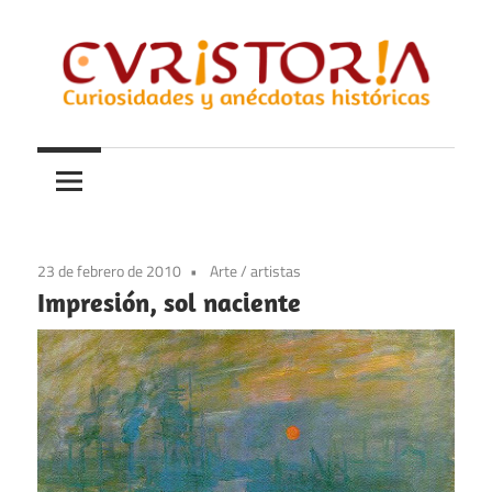
Saltar
al
contenido
Curiosidades
Curistoria
y
anécdotas
de
la
23 de febrero de 2010
Arte
/
artistas
historia
Impresión, sol naciente