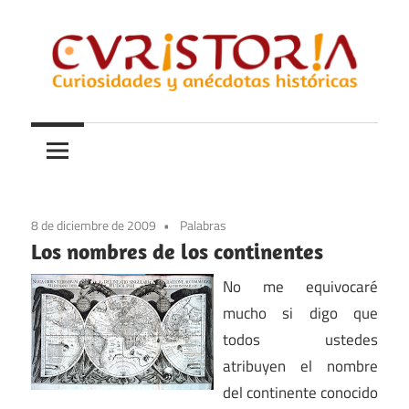
Saltar
al
contenido
Curiosidades
Curistoria
y
anécdotas
de
la
8 de diciembre de 2009
Palabras
historia
Los nombres de los continentes
No me equivocaré
mucho si digo que
todos ustedes
atribuyen el nombre
del continente conocido