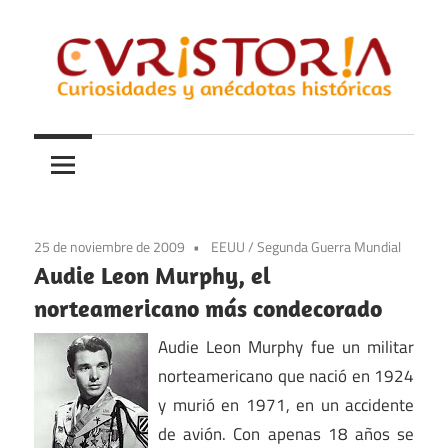
Saltar
al
contenido
Curiosidades
Curistoria
y
anécdotas
de
la
25 de noviembre de 2009
EEUU
/
Segunda Guerra Mundial
historia
Audie Leon Murphy, el
norteamericano más condecorado
Audie Leon Murphy fue un militar
norteamericano que nació en 1924
y murió en 1971, en un accidente
de avión. Con apenas 18 años se