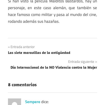
Si han visto la película Malditos Bastardos, hay un
personaje, en este caso alemán, que también se
hace famoso como militar y pasa al mundo del cine,
rodando además sus hazañas.
Navegación
Entrada anterior
Las siete maravillas de la antigüedad
de
Entrada siguiente
entradas
Día Internacional de la NO Violencia contra la Mujer
8 comentarios
Sempere
dice: