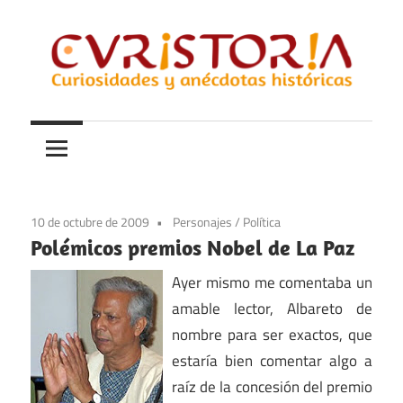
Saltar
al
contenido
Curiosidades
Curistoria
y
anécdotas
de
la
10 de octubre de 2009
Personajes
/
Política
historia
Polémicos premios Nobel de La Paz
Ayer mismo me comentaba un
amable lector, Albareto de
nombre para ser exactos, que
estaría bien comentar algo a
raíz de la concesión del premio