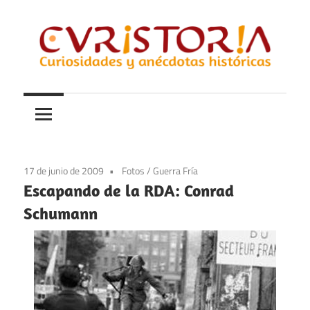
Saltar
al
contenido
Curiosidades
Curistoria
y
anécdotas
de
la
17 de junio de 2009
Fotos
/
Guerra Fría
historia
Escapando de la RDA: Conrad
Schumann