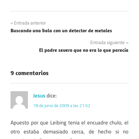
Navegación
Entrada anterior
Buscando una bala con un detector de metales
de
Entrada siguiente
entradas
El padre severo que no era lo que parecía
9 comentarios
Jesus
dice:
18 de junio de 2009 a las 21:52
Apuesto por que Leibing tenia el encuadre chulo, el
otro estaba demasiado cerca, de hecho si no