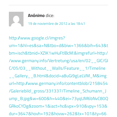
Anónimo
dice:
19 de noviembre de 2012 a las 18:41
http://www.google.cl/imgres?
um=1&hl=es&sa=N&tbo=d&biw=1366&bih=643&t
bm=isch&tbnid=XZIK1wHuFtlBcM:&imgrefurl=http:/
/www.germany.info/Vertretung/usa/en/02__GIC/GI
C/05/03__Without__Walls/Feature__1/Timeline
__Gallery__B.html&docid=a8uGi9gLeLVM_M&img
url=http://www.germany.info/contentblob/2158454
/Galeriebild_gross/331337/Timeline_Schumann_J
ump_B.jpg&w=600&h=440&ei=73yqUM6bNvC80Q
GRkoCYDg&zoom=1&iact=hc&vpx=910&vpy=153&
dur=3647&hovh=192&hovw=262&tx=101&ty=66