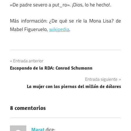
«De padre severo a put_ro». ¡Dios, lo he hecho!.
Más información: ¿De qué se ríe la Mona Lisa? de
Mabel Figueruelo,
wikipedia
.
Navegación
Entrada anterior
Escapando de la RDA: Conrad Schumann
de
Entrada siguiente
entradas
La mujer con las piernas del millón de dólares
8 comentarios
Marat
dice: