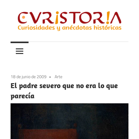
Saltar
al
contenido
Curiosidades
Curistoria
y
anécdotas
de
la
18 de junio de 2009
Arte
historia
El padre severo que no era lo que
parecía