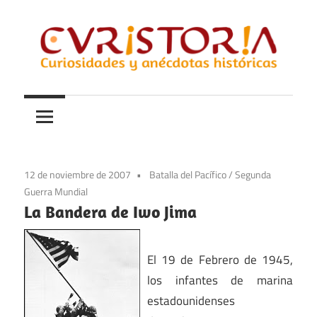
Saltar
al
contenido
Curiosidades
Curistoria
y
anécdotas
de
la
12 de noviembre de 2007
Batalla del Pacífico
/
Segunda
historia
Guerra Mundial
La Bandera de Iwo Jima
El 19 de Febrero de 1945,
los infantes de marina
estadounidenses