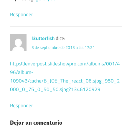
Responder
l3utterfish
dice:
3 de septiembre de 2013 a las 17:21
http://denverpost.slideshowpro.com/albums/001/4
96/album-
109043/cache/B_JOE_The_react_06.sjpg_950_2
000_0_75_0_50_50.sjpg?1346120929
Responder
Dejar un comentario