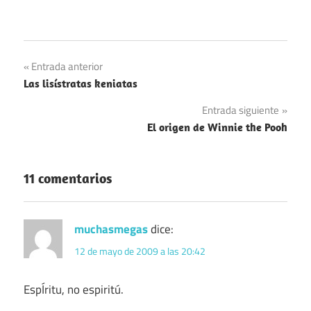
Navegación
Entrada anterior
Las lisístratas keniatas
de
Entrada siguiente
entradas
El origen de Winnie the Pooh
11 comentarios
muchasmegas
dice:
12 de mayo de 2009 a las 20:42
EspÍritu, no espiritú.