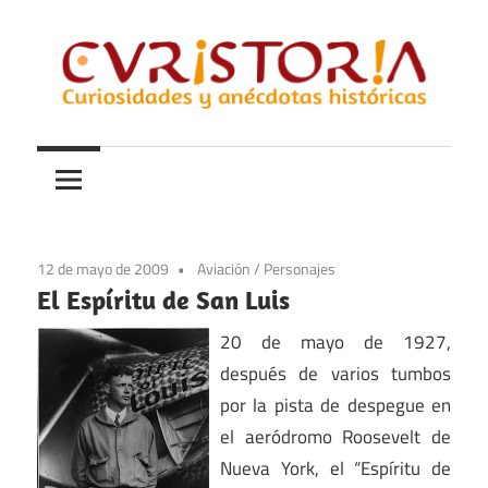
Saltar
al
contenido
Curiosidades
Curistoria
y
anécdotas
de
la
12 de mayo de 2009
Aviación
/
Personajes
historia
El Espíritu de San Luis
20 de mayo de 1927,
después de varios tumbos
por la pista de despegue en
el aeródromo Roosevelt de
Nueva York, el “Espíritu de