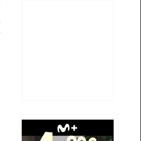
a
a
s
s
e
a
s
a
l
n
n