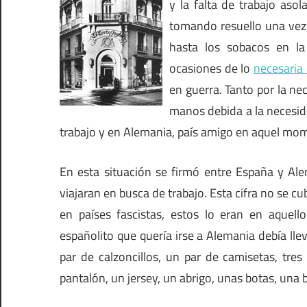
y la falta de trabajo aso
tomando resuello una vez f
hasta los sobacos en l
ocasiones de lo
necesaria
en guerra. Tanto por la ne
manos debida a la necesida
trabajo y en Alemania, país amigo en aquel mom
En esta situación se firmó entre España y Al
viajaran en busca de trabajo. Esta cifra no se c
en países fascistas, estos lo eran en aquell
españolito que quería irse a Alemania debía llev
par de calzoncillos, un par de camisetas, tres
pantalón, un jersey, un abrigo, unas botas, una 