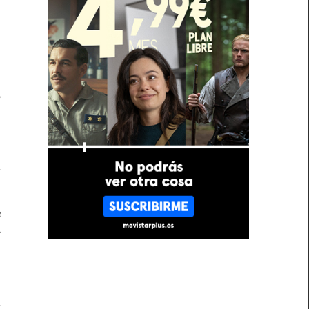
s
:
a
a
e
e
i