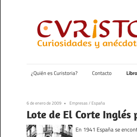
Saltar
al
contenido
Curiosidades
y
anécdotas
¿Quién es Curistoria?
Contacto
Libr
de
la
historia
6 de enero de 2009
Empresas
/
España
Lote de El Corte Inglés
En 1941 España se encontr