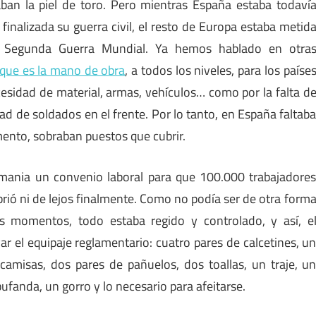
laban la piel de toro. Pero mientras España estaba todaví
inalizada su guerra civil, el resto de Europa estaba metid
a Segunda Guerra Mundial. Ya hemos hablado en otra
 que es la mano de obra
, a todos los niveles, para los paíse
cesidad de material, armas, vehículos… como por la falta d
d de soldados en el frente. Por lo tanto, en España faltab
ento, sobraban puestos que cubrir.
emania un convenio laboral para que 100.000 trabajadore
ubrió ni de lejos finalmente. Como no podía ser de otra form
os momentos, todo estaba regido y controlado, y así, e
ar el equipaje reglamentario: cuatro pares de calcetines, u
 camisas, dos pares de pañuelos, dos toallas, un traje, u
bufanda, un gorro y lo necesario para afeitarse.