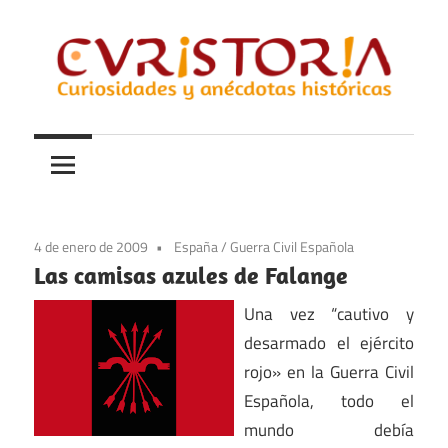
Saltar
al
contenido
Curiosidades
Curistoria
y
anécdotas
de
la
4 de enero de 2009
España
/
Guerra Civil Española
historia
Las camisas azules de Falange
Una vez “cautivo y
desarmado el ejército
rojo» en la Guerra Civil
Española, todo el
mundo debía