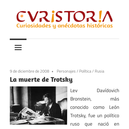
Saltar
al
contenido
Curiosidades
Curistoria
y
anécdotas
de
la
9 de diciembre de 2008
Personajes
/
Política
/
Rusia
historia
La muerte de Trotsky
Lev Davídovich
Bronstein, más
conocido como León
Trotsky, fue un político
ruso que nació en