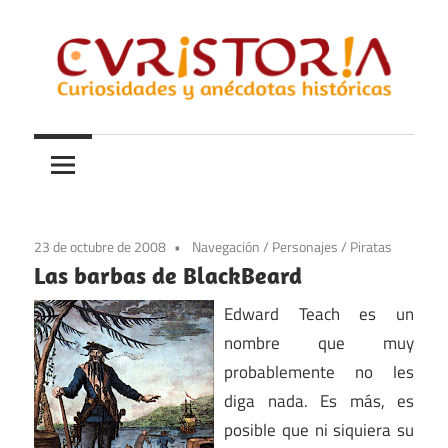
Saltar
al
contenido
Curiosidades
Curistoria
y
anécdotas
de
la
23 de octubre de 2008
Navegación
/
Personajes
/
Piratas
historia
Las barbas de BlackBeard
Edward Teach es un
nombre que muy
probablemente no les
diga nada. Es más, es
posible que ni siquiera su