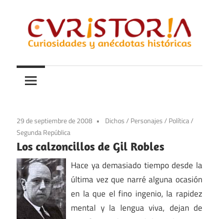
Saltar
al
contenido
Curiosidades
Curistoria
y
anécdotas
de
la
29 de septiembre de 2008
Dichos
/
Personajes
/
Política
/
historia
Segunda República
Los calzoncillos de Gil Robles
Hace ya demasiado tiempo desde la
última vez que narré alguna ocasión
en la que el fino ingenio, la rapidez
mental y la lengua viva, dejan de