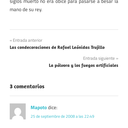
siglos muerto no era óbice para pasarse a besar la
mano de su rey.
Navegación
Entrada anterior
Las condecoraciones de Rafael Leónidas Trujillo
de
Entrada siguiente
entradas
La pólvora y los fuegos artificiales
3 comentarios
Mapoto
dice:
25 de septiembre de 2008 a las 22:49