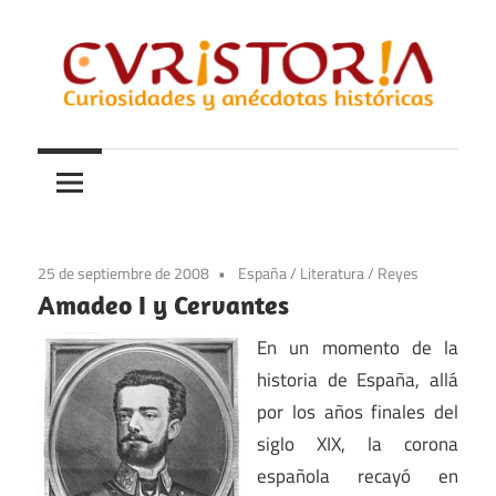
Saltar
al
contenido
Curiosidades
Curistoria
y
anécdotas
de
la
25 de septiembre de 2008
España
/
Literatura
/
Reyes
historia
Amadeo I y Cervantes
En un momento de la
historia de España, allá
por los años finales del
siglo XIX, la corona
española recayó en