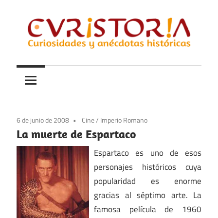
Saltar
al
contenido
Curiosidades
Curistoria
y
anécdotas
de
la
6 de junio de 2008
Cine
/
Imperio Romano
historia
La muerte de Espartaco
Espartaco es uno de esos
personajes históricos cuya
popularidad es enorme
gracias al séptimo arte. La
famosa película de 1960