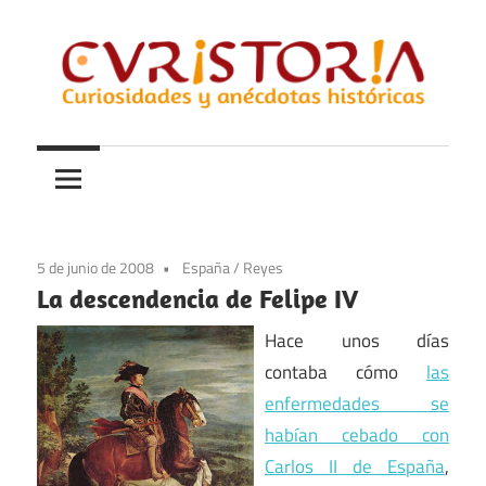
Saltar
al
contenido
Curiosidades
Curistoria
y
anécdotas
de
la
5 de junio de 2008
España
/
Reyes
historia
La descendencia de Felipe IV
Hace unos días
contaba cómo
las
enfermedades se
habían cebado con
Carlos II de España
,