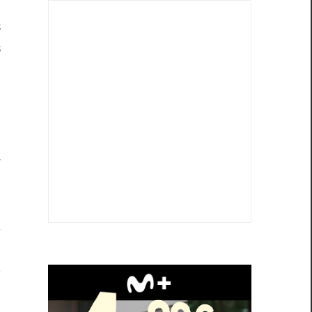
s
s
s
o
ó
n
a
?