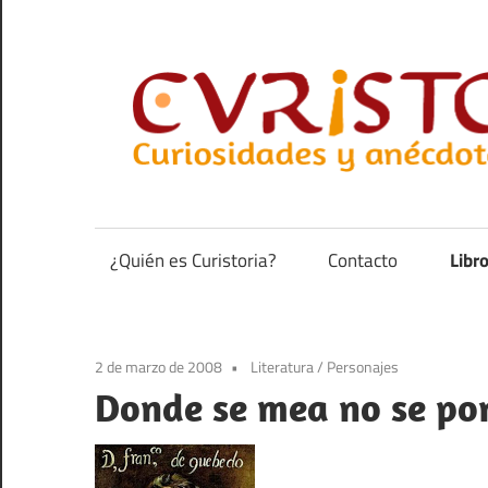
Saltar
al
contenido
Curiosidades
y
anécdotas
¿Quién es Curistoria?
Contacto
Libr
de
la
historia
2 de marzo de 2008
Literatura
/
Personajes
Donde se mea no se po