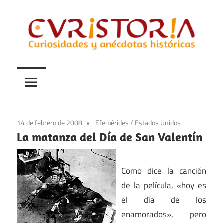
Saltar
al
contenido
Curiosidades
Curistoria
y
anécdotas
de
la
14 de febrero de 2008
Efemérides
/
Estados Unidos
historia
La matanza del Día de San Valentín
Como dice la canción
de la película, «hoy es
el día de los
enamorados», pero