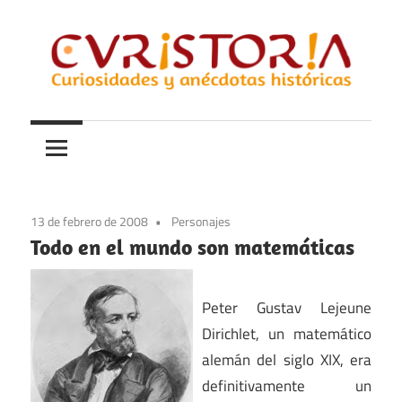
Saltar
al
contenido
Curiosidades
Curistoria
y
anécdotas
de
la
13 de febrero de 2008
Personajes
historia
Todo en el mundo son matemáticas
Peter Gustav Lejeune
Dirichlet, un matemático
alemán del siglo XIX, era
definitivamente un