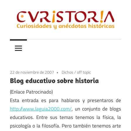
Saltar
al
contenido
Curiosidades
Curistoria
y
anécdotas
de
la
22 de noviembre de 2007
Dichos
/
off topic
historia
Blog educativo sobre historia
(Enlace Patrocinado)
Esta entrada es para hablaros y presentaros de
http://www.laguia2000.com/
, un conjunto de blogs
educativos. Entre sus temas tenemos la física, la
psicología o la filosofía. Pero también tenemos arte