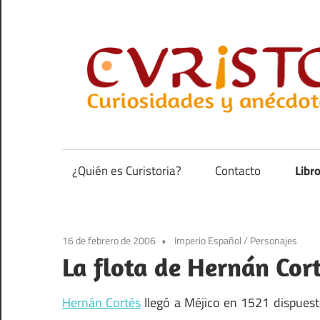
Saltar
al
contenido
Curiosidades
y
anécdotas
¿Quién es Curistoria?
Contacto
Libr
de
la
historia
16 de febrero de 2006
Imperio Español
/
Personajes
La flota de Hernán Cort
Hernán Cortés
llegó a Méjico en 1521 dispuest