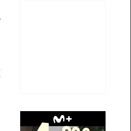
n
a
l