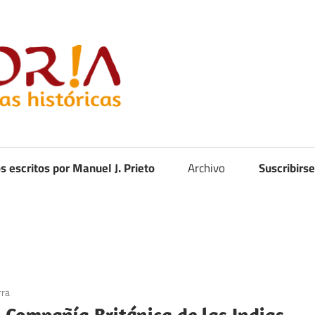
Curistoria
os escritos por Manuel J. Prieto
Archivo
Suscribirse
rra
a Compañía Británica de las Indias