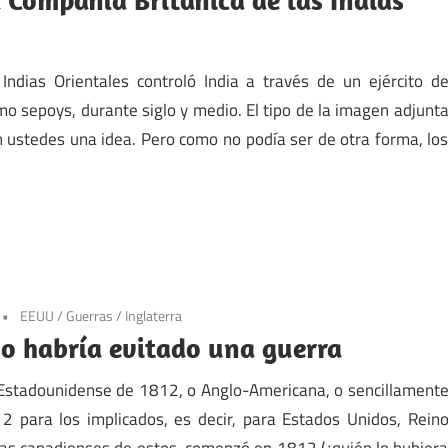
Indias Orientales controló India a través de un ejército d
o sepoys, durante siglo y medio. El tipo de la imagen adjunt
 ustedes una idea. Pero como no podía ser de otra forma, lo
EEUU
/
Guerras
/
Inglaterra
o habría evitado una guerra
Estadounidense de 1812, o Anglo-Americana, o sencillament
2 para los implicados, es decir, para Estados Unidos, Rein
nias canadienses de estos, comenzó en 1812 (¿quién lo hubier