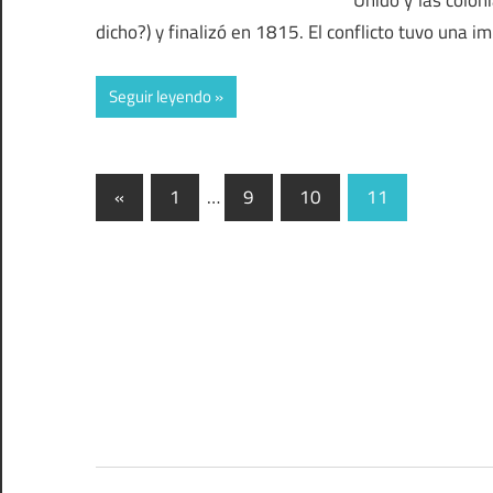
dicho?) y finalizó en 1815. El conflicto tuvo una 
Seguir leyendo
Paginación
Entradas
«
1
…
9
10
11
anteriores
de
entradas