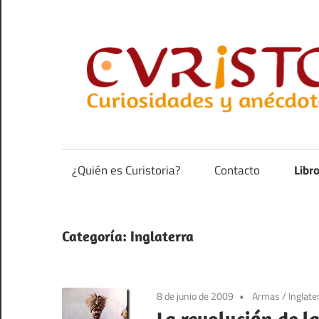
Saltar
al
contenido
Curiosidades
y
anécdotas
¿Quién es Curistoria?
Contacto
Libr
de
la
historia
Categoría:
Inglaterra
8 de junio de 2009
Armas
/
Inglate
La revolución de l