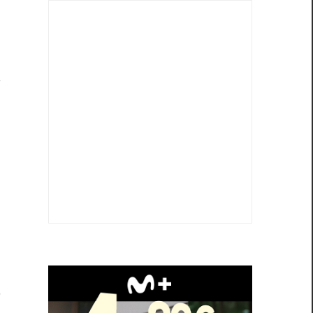
e
a
s
e
o
a