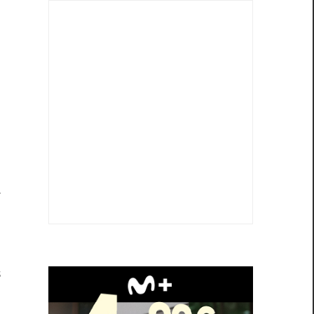
e
n
a
n
l
l
a
o
s
.