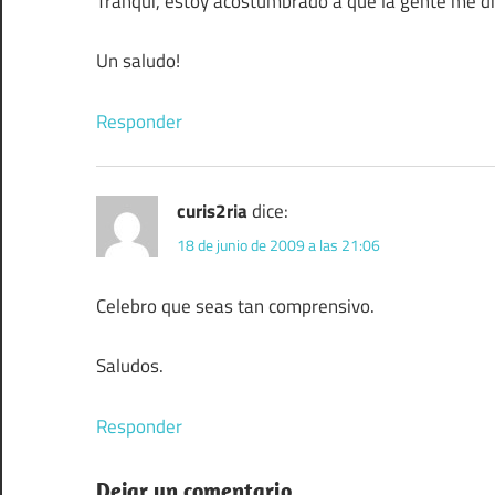
Tranqui, estoy acostumbrado a que la gente me d
Un saludo!
Responder
curis2ria
dice:
18 de junio de 2009 a las 21:06
Celebro que seas tan comprensivo.
Saludos.
Responder
Dejar un comentario