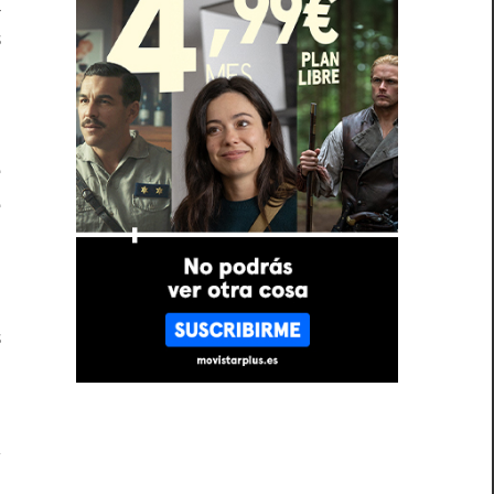
a
s
e
e
e
.
s