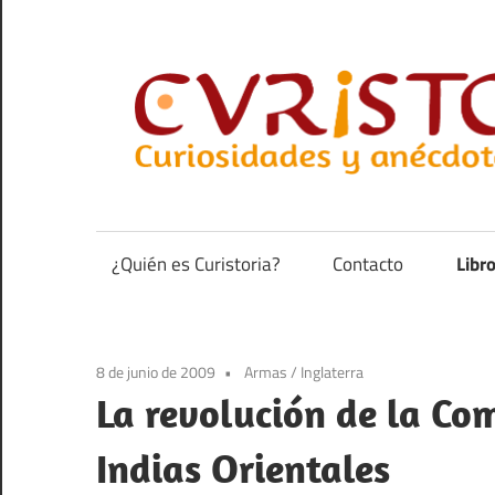
Saltar
al
contenido
Curiosidades
y
anécdotas
¿Quién es Curistoria?
Contacto
Libr
de
la
historia
8 de junio de 2009
Armas
/
Inglaterra
La revolución de la Co
Indias Orientales