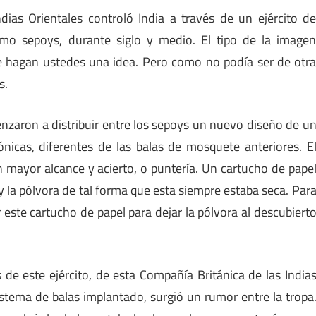
dias Orientales controló India a través de un ejército d
mo sepoys, durante siglo y medio. El tipo de la image
e hagan ustedes una idea. Pero como no podía ser de otr
s.
nzaron a distribuir entre los sepoys un nuevo diseño de u
cónicas, diferentes de las balas de mosquete anteriores. E
 mayor alcance y acierto, o puntería. Un cartucho de pape
 y la pólvora de tal forma que esta siempre estaba seca. Par
r este cartucho de papel para dejar la pólvora al descubiert
 de este ejército, de esta Compañía Británica de las India
istema de balas implantado, surgió un rumor entre la tropa