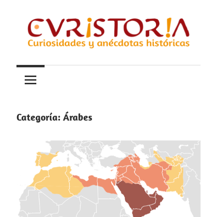
Saltar
al
contenido
Curiosidades
Curistoria
y
anécdotas
de
la
Categoría:
Árabes
historia