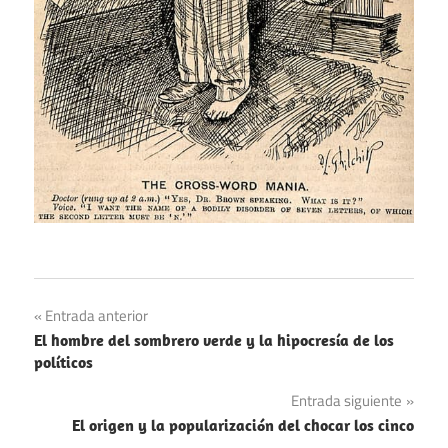
Juegos
Navegación
Entrada anterior
Libros
El hombre del sombrero verde y la hipocresía de los
de
políticos
Medios de
entradas
comunicación
Entrada siguiente
El origen y la popularización del chocar los cinco