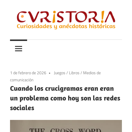
Saltar
al
contenido
Curiosidades
Curistoria
y
anécdotas
de
la
1 de febrero de 2026
Juegos
/
Libros
/
Medios de
historia
comunicación
Cuando los crucigramas eran eran
un problema como hoy son las redes
sociales