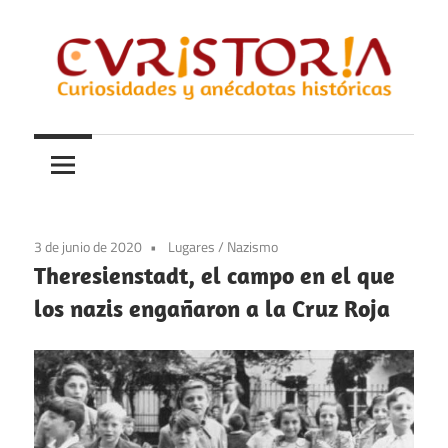
Saltar
al
contenido
Curiosidades
Curistoria
y
anécdotas
de
la
3 de junio de 2020
Lugares
/
Nazismo
historia
Theresienstadt, el campo en el que
los nazis engañaron a la Cruz Roja