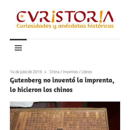
Saltar
al
contenido
Curiosidades
Curistoria
y
anécdotas
de
la
14 de julio de 2019
China
/
inventos
/
Libros
historia
Gutenberg no inventó la imprenta,
lo hicieron los chinos