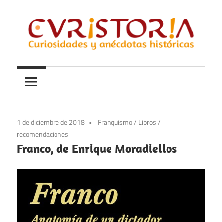
Saltar
al
contenido
Curiosidades
Curistoria
y
anécdotas
de
la
1 de diciembre de 2018
Franquismo
/
Libros
/
historia
recomendaciones
Franco, de Enrique Moradiellos