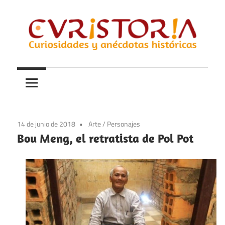
Saltar
al
contenido
Curiosidades
Curistoria
y
anécdotas
de
la
14 de junio de 2018
Arte
/
Personajes
historia
Bou Meng, el retratista de Pol Pot