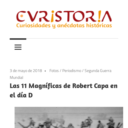
Saltar
al
contenido
Curiosidades
Curistoria
y
anécdotas
de
la
3 de mayo de 2018
Fotos
/
Periodismo
/
Segunda Guerra
historia
Mundial
Las 11 Magníficas de Robert Capa en
el día D