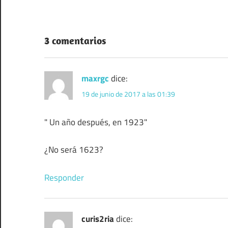
entradas
3 comentarios
maxrgc
dice:
19 de junio de 2017 a las 01:39
" Un año después, en 1923"
¿No será 1623?
Responder
curis2ria
dice: