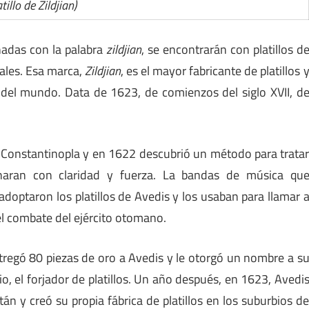
atillo de Zildjian)
nadas con la palabra
zildjian
, se encontrarán con platillos d
cales. Esa marca,
Zildjian
, es el mayor fabricante de platillos 
el mundo. Data de 1623, de comienzos del siglo XVII, d
n Constantinopla y en 1622 descubrió un método para trata
onaran con claridad y fuerza. La bandas de música qu
doptaron los platillos de Avedis y los usaban para llamar 
 el combate del ejército otomano.
ntregó 80 piezas de oro a Avedis y le otorgó un nombre a s
nio, el forjador de platillos. Un año después, en 1623, Avedi
tán y creó su propia fábrica de platillos en los suburbios d