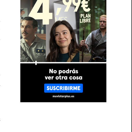
e
y
e
r
e
a
u
s
e