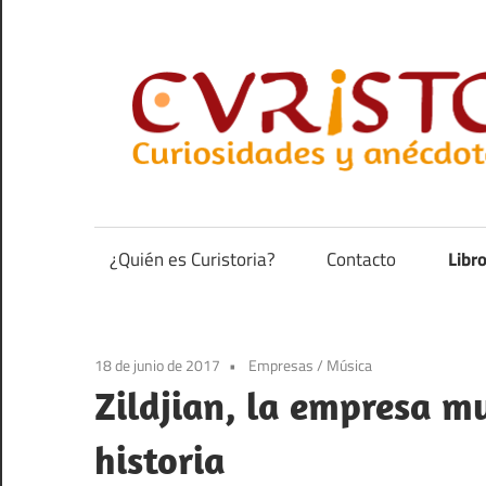
Saltar
al
contenido
Curiosidades
y
anécdotas
¿Quién es Curistoria?
Contacto
Libr
de
la
historia
18 de junio de 2017
Empresas
/
Música
Zildjian, la empresa mu
historia