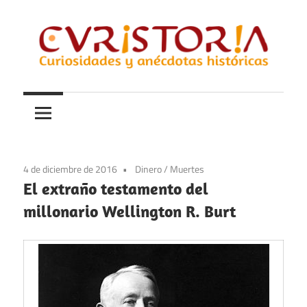
Saltar
al
contenido
Curiosidades
Curistoria
y
anécdotas
de
la
4 de diciembre de 2016
Dinero
/
Muertes
historia
El extraño testamento del
millonario Wellington R. Burt