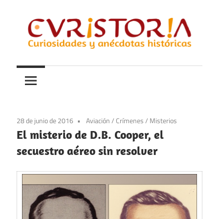
Saltar
al
contenido
Curiosidades
Curistoria
y
anécdotas
de
la
28 de junio de 2016
Aviación
/
Crímenes
/
Misterios
historia
El misterio de D.B. Cooper, el
secuestro aéreo sin resolver